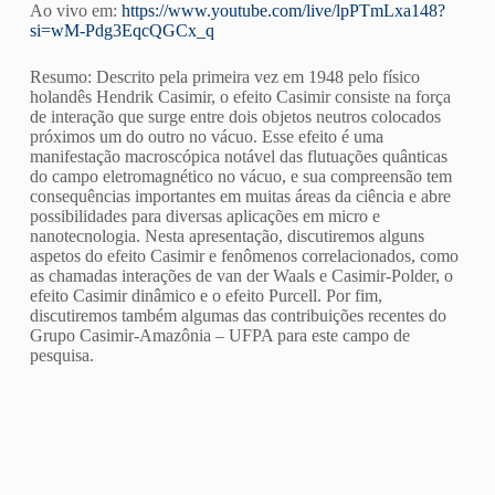
Ao vivo em:
https://www.youtube.com/live/lpPTmLxa148?
si=wM-Pdg3EqcQGCx_q
Resumo: Descrito pela primeira vez em 1948 pelo físico
holandês Hendrik Casimir, o efeito Casimir consiste na força
de interação que surge entre dois objetos neutros colocados
próximos um do outro no vácuo. Esse efeito é uma
manifestação macroscópica notável das flutuações quânticas
do campo eletromagnético no vácuo, e sua compreensão tem
consequências importantes em muitas áreas da ciência e abre
possibilidades para diversas aplicações em micro e
nanotecnologia. Nesta apresentação, discutiremos alguns
aspetos do efeito Casimir e fenômenos correlacionados, como
as chamadas interações de van der Waals e Casimir-Polder, o
efeito Casimir dinâmico e o efeito Purcell. Por fim,
discutiremos também algumas das contribuições recentes do
Grupo Casimir-Amazônia – UFPA para este campo de
pesquisa.