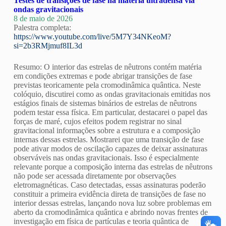
Testes de transições de fase na matéria ultradensa via
ondas gravitacionais
8 de maio de 2026
Palestra completa:
https://www.youtube.com/live/5M7Y34NKeoM?
si=2b3RMjmuf8IL3d
Resumo: O interior das estrelas de nêutrons contém matéria
em condições extremas e pode abrigar transições de fase
previstas teoricamente pela cromodinâmica quântica. Neste
colóquio, discutirei como as ondas gravitacionais emitidas nos
estágios finais de sistemas binários de estrelas de nêutrons
podem testar essa física. Em particular, destacarei o papel das
forças de maré, cujos efeitos podem registrar no sinal
gravitacional informações sobre a estrutura e a composição
internas dessas estrelas. Mostrarei que uma transição de fase
pode ativar modos de oscilação capazes de deixar assinaturas
observáveis nas ondas gravitacionais. Isso é especialmente
relevante porque a composição interna das estrelas de nêutrons
não pode ser acessada diretamente por observações
eletromagnéticas. Caso detectadas, essas assinaturas poderão
constituir a primeira evidência direta de transições de fase no
interior dessas estrelas, lançando nova luz sobre problemas em
aberto da cromodinâmica quântica e abrindo novas frentes de
investigação em física de partículas e teoria quântica de