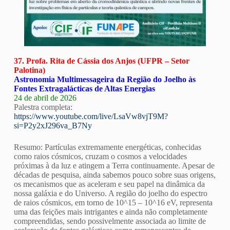
37. Profa. Rita de Cássia dos Anjos (UFPR – Setor
Palotina)
Astronomia Multimessageira da Região do Joelho às
Fontes Extragalácticas de Altas Energias
24 de abril de 2026
Palestra completa:
https://www.youtube.com/live/LsaVw8vjT9M?
si=P2y2xJ296va_B7Ny
Resumo: Partículas extremamente energéticas, conhecidas
como raios cósmicos, cruzam o cosmos a velocidades
próximas à da luz e atingem a Terra continuamente. Apesar de
décadas de pesquisa, ainda sabemos pouco sobre suas origens,
os mecanismos que as aceleram e seu papel na dinâmica da
nossa galáxia e do Universo. A região do joelho do espectro
de raios cósmicos, em torno de 10^15 – 10^16 eV, representa
uma das feições mais intrigantes e ainda não completamente
compreendidas, sendo possivelmente associada ao limite de