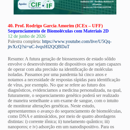
40. Prof. Rodrigo Garcia Amorim (ICEx – UFF)
Sequenciamento de Biomoléculas com Materiais 2D
12 de junho de 2026
Palestra completa:
https://www.youtube.com/live/U5Qq-
jtvXcQ?si=uC-lvqxHl2QQBDaT
Resumo: A futura geração de biossensores de estado sólido
envolve o desenvolvimento de dispositivos que sejam capazes
de operar com alta precisão na identificação de moléculas
isoladas. Passamos por uma pandemia há cinco anos e
notamos a necessidade de respostas rápidas para identificação
de vírus, por exemplo. No que se refere ao futuro dos
diagnósticos, evidenciamos a medicina personalizada, na qual,
futuramente, o sequenciamento genético poderá ser realizado
de maneira semelhante a um exame de sangue, com o intuito
de monitorar alterações genéticas. Neste estudo,
apresentaremos o avanço do sequenciamento de biomoléculas,
como DNA e aminoácidos, por meio de quatro abordagens
distintas: i) corrente iônica; ii) tunelamento quântico; iii)
nanoporos; e iv) adsorção em um nanodispositivo. Para os