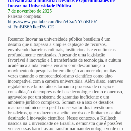
Da Bancada à Industria: Desafios e Oportunidades de
Inovar na Universidade Pública
7 de novembro de 2025
Palestra completa:
https://www.youtube.com/live/vCsoNY65EU0?
si=FmBfS6AIkcd76_CE
Resumo: Inovar na universidade pública brasileira é um
desafio que ultrapassa a simples captação de recursos,
envolvendo barreiras culturais, institucionais e econômicas
profundamente enraizadas. Apesar de uma legislação
favorável à inovação e à transferência de tecnologia, a cultura
acadêmica ainda tende a encarar com desconfiança o
movimento do pesquisador em direção ao mercado, muitas
vezes tratando o empreendedorismo científico como algo
incompatível com a carreira universitária. Além disso, entraves
regulatórios e burocráticos tornam o processo de criação e
consolidação de empresas de base tecnológica lento e oneroso,
agravados por um sistema de garantias ineficiente e um
ambiente jurídico complexo. Somam-se a isso os desafios
macroeconômicos e o perfil conservador dos investidores
brasileiros, que reduzem o apetite por risco e limitam o capital
destinado à inovação científica. Nesse contexto, a Krilltech,
nascida na Universidade de Brasília, demonstra que é possível
vencer essas barreiras ao transformar nanotecnologia verde em